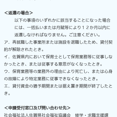
＜返還の場合＞
以下の事項のいずれかに該当することになった場合
には、一括払いまたは月賦等により
１２か月以内に
返還
しなければなり
ません。ご注意ください。
ア．再就職した事業所または施設を退職したため、貸付契
約が解除されたとき。
イ．佐賀県内において保育士として保育業務等に従事しな
かったとき、または従事する意思がなくなったとき。
ウ．保育業務等の業務外の理由により死亡し、または心身
の故障により特定業務に従事できなくなったとき。
エ．貸付資金の猶予期間または据え置き期間が終了したと
き。
＜申請受付窓口及び問い合わせ先＞
社会福祉法人佐賀県社会福祉協議会 修学・求職支援課