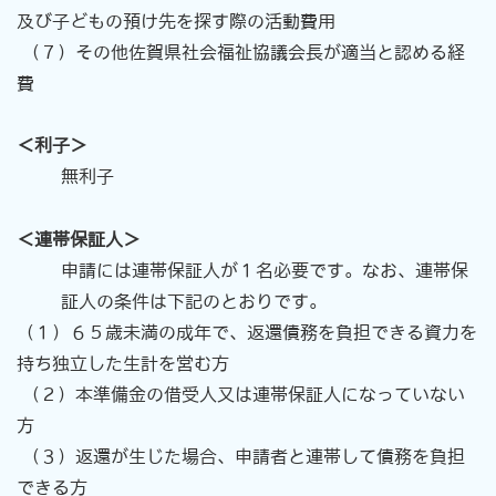
及び子どもの預け先を探す際の活動費用
（
７）その他佐賀県社会福祉協議会長が適当と認める経
費
＜利子＞
無利子
＜連帯保証人＞
申請には連帯保証人が１名必要です。なお、連帯保
証人の条件は下記のとおりです。
（
１）６５歳未満の成年で、返還債務を負担できる資力を
持ち独立した生計を営む方
（２）本準備金の借受人又は連帯保証人になっていない
方
（３）返還が生じた場合、申請者と連帯して債務を負担
できる方