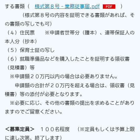
する書類（
様式第８号‐業務従事届.pdf
）
（様式第８号の内容を証明できる書類があれば、そ
の書類の写しでも可）
（４）住民票 ※申請者世帯分（謄本）、連帯保証人の
本人分（抄本）
（５）保育士証の写し
（６）就職準備品などを購入したことを証明する領収書
（見積書）等
※申請額２０万円以内の場合は必要ありません。
申請額の合計が２０万円を超える場合は、
領収書（見
積書）等の添付が必要となります。
※必要に応じ、その他の書類の提出を求めることがあり
ますのでご留意ください。
＜募集定員＞
１００名程度 （※定員もしくは予算上限
に達し次第、終了します）