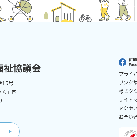
佐賀
Fac
プライ
リンク
15号
様式ダ
ふっく」内
サイト
）
アクセ
お問い