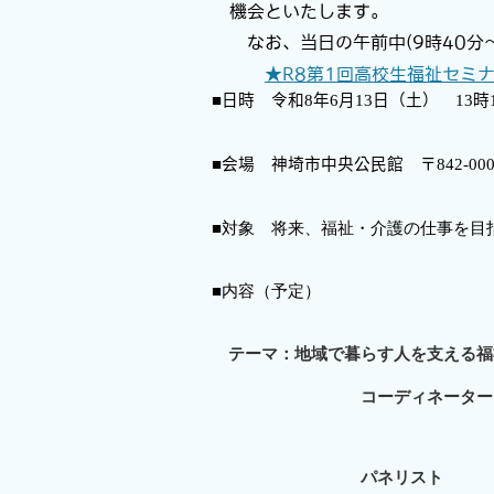
機会といたします。
なお、当日の午前中
(9
時
40
分
★R8第1回高校生福祉セミナー
■日時 令和8
年
6
月13
日（土）
13
時
■会場 神埼市中央公民館 〒
842-00
■対象 将来、福祉・介護の仕事を目
■内容（予定）
テーマ：地域で暮らす人を支える福
コーディネーター：西九州
パネリスト