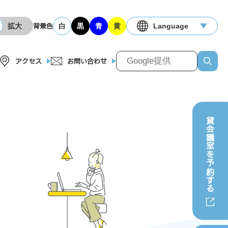
拡大
白
黒
青
黄
Language
背景色
アクセス
お問い合わせ
貸会議室を
予約する