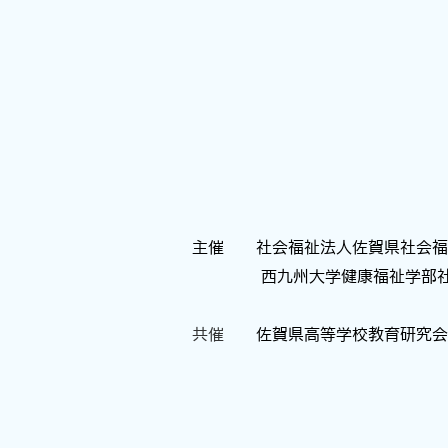
・福祉の仕事
・日々の業務内容
・日々の仕事で大
・これから福祉を学
主催
社会福祉法人佐賀県社会福
西九州大学健康福祉学部社
共催
佐賀県高等学校教育研究会